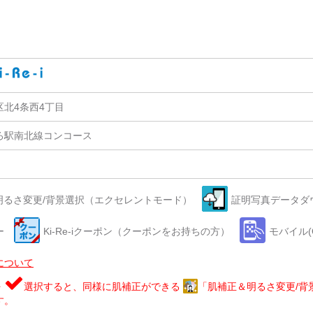
北4条西4丁目
ろ駅南北線コンコース
明るさ変更/背景選択（エクセレントモード）
証明写真データダウ
ー
Ki-Re-iクーポン（クーポンをお持ちの方）
モバイル(
について
を
選択すると、同様に肌補正ができる
「肌補正＆明るさ変更/背
す。