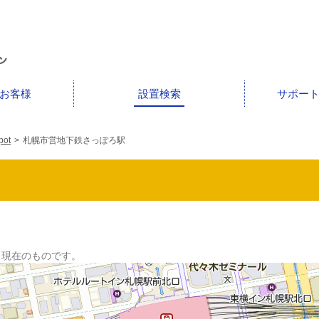
お客様
設置検索
サポー
ot
>
札幌市営地下鉄さっぽろ駅
日 現在のものです。