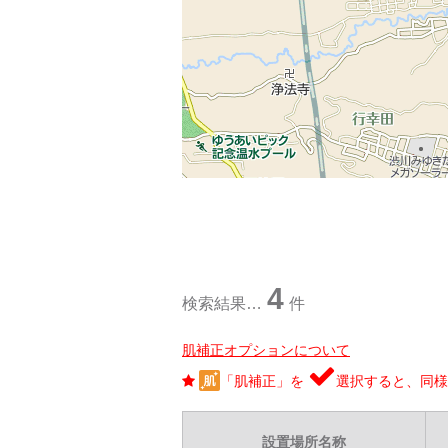
4
検索結果…
件
肌補正オプションについて
「肌補正」を
選択すると、同様
設置場所名称