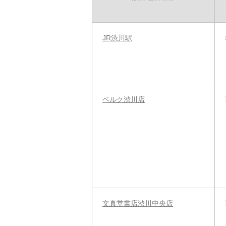
JR渋川駅
ベルク渋川店
文真堂書店渋川中央店