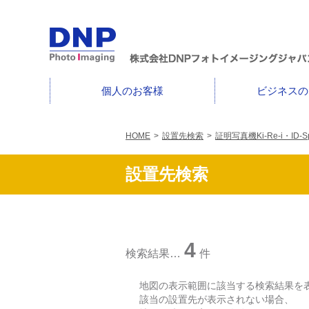
個人のお客様
ビジネスの
HOME
>
設置先検索
>
証明写真機Ki-Re-i・ID-Sp
設置先検索
4
検索結果…
件
地図の表示範囲に該当する検索結果を
該当の設置先が表示されない場合、