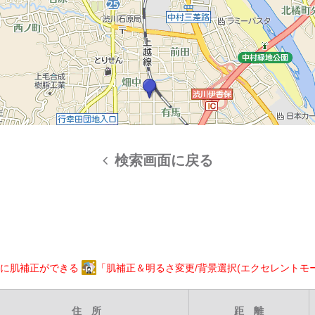
検索画面に戻る
に肌補正ができる
「肌補正＆明るさ変更/背景選択(エクセレントモ
住 所
距 離